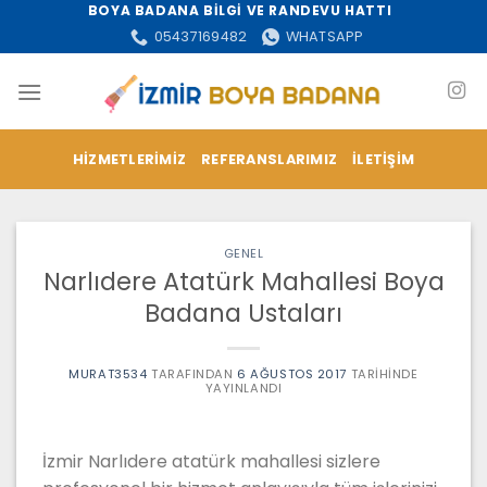
İçeriğe
BOYA BADANA BİLGİ VE RANDEVU HATTI
atla
05437169482
WHATSAPP
HIZMETLERIMIZ
REFERANSLARIMIZ
İLETIŞIM
GENEL
Narlıdere Atatürk Mahallesi Boya
Badana Ustaları
MURAT3534
TARAFINDAN
6 AĞUSTOS 2017
TARIHINDE
YAYINLANDI
İzmir Narlıdere atatürk mahallesi sizlere