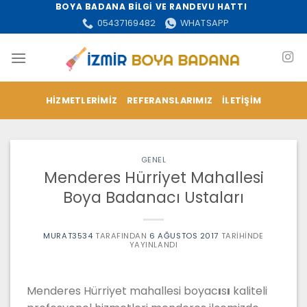
İçeriğe
BOYA BADANA BİLGİ VE RANDEVU HATTI
atla
05437169482
WHATSAPP
HIZMETLERIMIZ
REFERANSLARIMIZ
İLETIŞIM
GENEL
Menderes Hürriyet Mahallesi
Boya Badanacı Ustaları
MURAT3534
TARAFINDAN
6 AĞUSTOS 2017
TARIHINDE
YAYINLANDI
Menderes Hürriyet mahallesi boyac
ı
s
ı
kaliteli