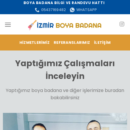
İçeriğe
BOYA BADANA BİLGİ VE RANDEVU HATTI
atla
05437169482
WHATSAPP
HIZMETLERIMIZ
REFERANSLARIMIZ
İLETIŞIM
Yaptığımız Çalışmaları
İnceleyin
Yaptığımız boya badana ve diğer işlerimize buradan
bakabilirsiniz