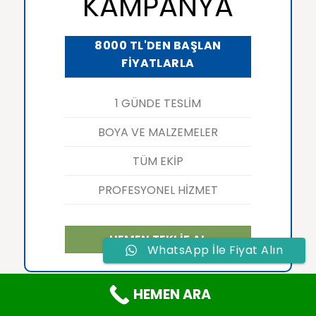
KAMPANYA
8000 TL'DEN BAŞLAN
FİYATLARLA
1 GÜNDE TESLİM
BOYA VE MALZEMELER
TÜM EKİP
PROFESYONEL HİZMET
HEMEN TEKLİF AL
WhatsApp İle Fiyat Alın
HEMEN ARA
3+1 EV BOYAMA