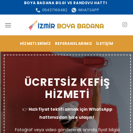
İçeriğe
BOYA BADANA BİLGİ VE RANDEVU HATTI
atla
05437169482
WHATSAPP
HIZMETLERIMIZ
REFERANSLARIMIZ
İLETIŞIM
ÜCRETSİZ KEFİŞ
HİZMETİ
👉
Hızlı fiyat teklifi almak için WhatsApp
hattımızdan bize ulaşın!
Fotoğraf veya video göndererek anında fiyat bilgisi