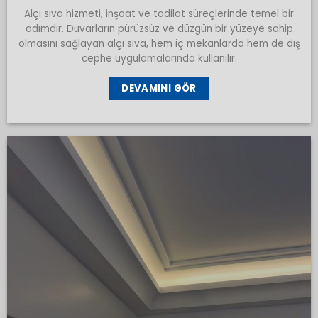
Alçı sıva hizmeti, inşaat ve tadilat süreçlerinde temel bir
adımdır. Duvarların pürüzsüz ve düzgün bir yüzeye sahip
olmasını sağlayan alçı sıva, hem iç mekanlarda hem de dış
cephe uygulamalarında kullanılır.
DEVAMINI GÖR