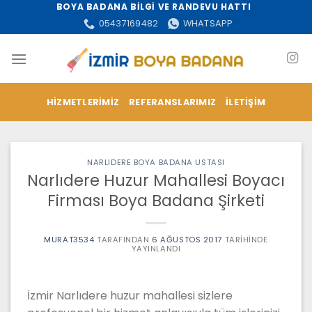
İçeriğe
BOYA BADANA BİLGİ VE RANDEVU HATTI
atla
05437169482
WHATSAPP
HIZMETLERIMIZ
REFERANSLARIMIZ
İLETIŞIM
NARLIDERE BOYA BADANA USTASI
Narlıdere Huzur Mahallesi Boyacı
Firması Boya Badana Şirketi
MURAT3534
TARAFINDAN
6 AĞUSTOS 2017
TARIHINDE
YAYINLANDI
İzmir Narlıdere huzur mahallesi sizlere