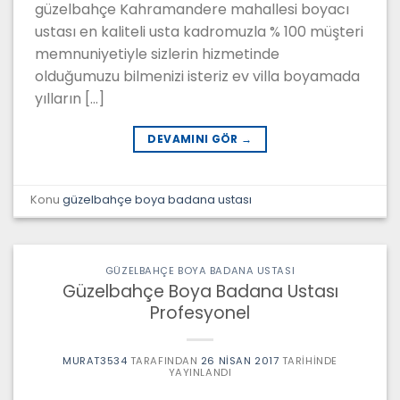
güzelbahçe Kahramandere mahallesi boyacı
ustası en kaliteli usta kadromuzla % 100 müşteri
memnuniyetiyle sizlerin hizmetinde
olduğumuzu bilmenizi isteriz ev villa boyamada
yılların […]
DEVAMINI GÖR
→
Konu
güzelbahçe boya badana ustası
GÜZELBAHÇE BOYA BADANA USTASI
Güzelbahçe Boya Badana Ustası
Profesyonel
MURAT3534
TARAFINDAN
26 NISAN 2017
TARIHINDE
YAYINLANDI