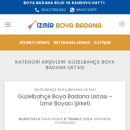
İçeriğe
BOYA BADANA BİLGİ VE RANDEVU HATTI
atla
05437169482
WHATSAPP
HIZMETLERIMIZ
REFERANSLARIMIZ
İLETIŞIM
KATEGORI ARŞIVLERI:
GÜZELBAHÇE BOYA
BADANA USTASI
GÜZELBAHÇE BOYA BADANA USTASI
Güzelbahçe Boya Badana Ustası –
İzmir Boyacı Şirketi
MURAT3534
TARAFINDAN
8 TEMMUZ 2024
TARIHINDE
YAYINLANDI