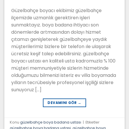
Güzelbahçe boyacı ekibimiz güzelbahçe
ilçemizde uzmanlık gerektiren işleri
sunmaktayız. boya badana ihtiyacı son
dönemlerde artmasından dolayı hizmet
çıtamızı genişleterek güzelbahçeye yaydık
müşterilerimiz bizlere bir telefon ıle ulaşarak
ücretsiz keşif talep edebilirsiniz. güzelbahçe
boyacı ustası en kaliteli usta kadromuzla % 100
müşteri memnuniyetiyle sizlerin hizmetinde
olduğumuzu bilmenizi isteriz ev villa boyamada
yılların tecrübesiyle profesyonel işçiliği sizlere
sunuyoruz […]
DEVAMINI GÖR
→
Konu
güzelbahçe boya badana ustası
|
Etiketler
güzelbahçe boya badana ustasi
,
güzelbahçe boya