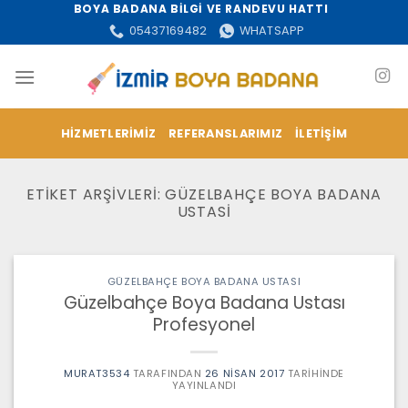
İçeriğe
BOYA BADANA BİLGİ VE RANDEVU HATTI
atla
05437169482
WHATSAPP
HIZMETLERIMIZ
REFERANSLARIMIZ
İLETIŞIM
ETIKET ARŞIVLERI:
GÜZELBAHÇE BOYA BADANA
USTASI
GÜZELBAHÇE BOYA BADANA USTASI
Güzelbahçe Boya Badana Ustası
Profesyonel
MURAT3534
TARAFINDAN
26 NISAN 2017
TARIHINDE
YAYINLANDI