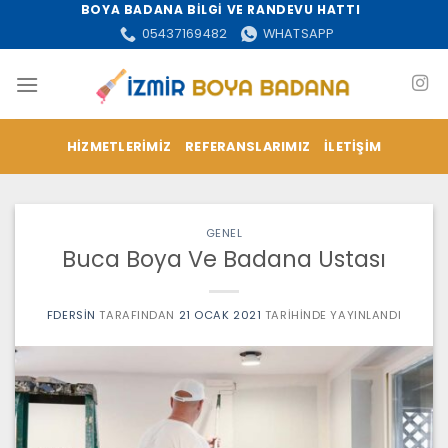
İçeriğe
BOYA BADANA BİLGİ VE RANDEVU HATTI
atla
05437169482
WHATSAPP
HIZMETLERIMIZ
REFERANSLARIMIZ
İLETIŞIM
GENEL
Buca Boya Ve Badana Ustası
FDERSIN
TARAFINDAN
21 OCAK 2021
TARIHINDE YAYINLANDI