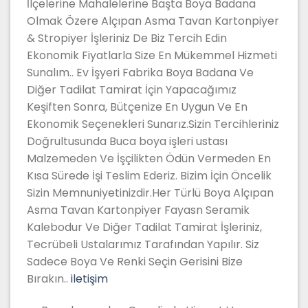
İlçelerine Mahalelerine Başta Boya Badana
Olmak Özere Alçıpan Asma Tavan Kartonpiyer
& Stropiyer İşleriniz De Biz Tercih Edin
Ekonomik Fiyatlarla Size En Mükemmel Hizmeti
Sunalım.. Ev İşyeri Fabrika Boya Badana Ve
Diğer Tadilat Tamirat İçin Yapacağımız
Keşiften Sonra, Bütçenize En Uygun Ve En
Ekonomik Seçenekleri Sunarız.Sizin Tercihleriniz
Doğrultusunda Buca boya işleri ustası
Malzemeden Ve İşçilikten Ödün Vermeden En
Kısa Sürede İşi Teslim Ederiz. Bizim İçin Öncelik
Sizin Memnuniyetinizdir.Her Türlü Boya Alçıpan
Asma Tavan Kartonpiyer Fayasn Seramik
Kalebodur Ve Diğer Tadilat Tamirat İşleriniz,
Tecrübeli Ustalarımız Tarafından Yapılır. Siz
Sadece Boya Ve Renki Seçin Gerisini Bize
Bırakın..
iletişim