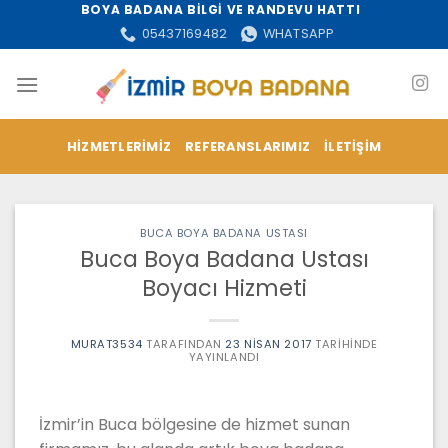
İçeriğe
BOYA BADANA BİLGİ VE RANDEVU HATTI
atla
05437169482
WHATSAPP
HIZMETLERIMIZ
REFERANSLARIMIZ
İLETIŞIM
BUCA BOYA BADANA USTASI
Buca Boya Badana Ustası
Boyacı Hizmeti
MURAT3534
TARAFINDAN
23 NISAN 2017
TARIHINDE
YAYINLANDI
İzmir’in Buca bölgesine de hizmet sunan