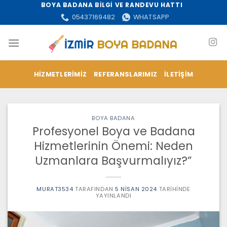
İçeriğe
BOYA BADANA BİLGİ VE RANDEVU HATTI
atla
05437169482
WHATSAPP
HIZMETLERIMIZ
REFERANSLARIMIZ
İLETIŞIM
BOYA BADANA
Profesyonel Boya ve Badana
Hizmetlerinin Önemi: Neden
Uzmanlara Başvurmalıyız?”
MURAT3534
TARAFINDAN
5 NISAN 2024
TARIHINDE
YAYINLANDI