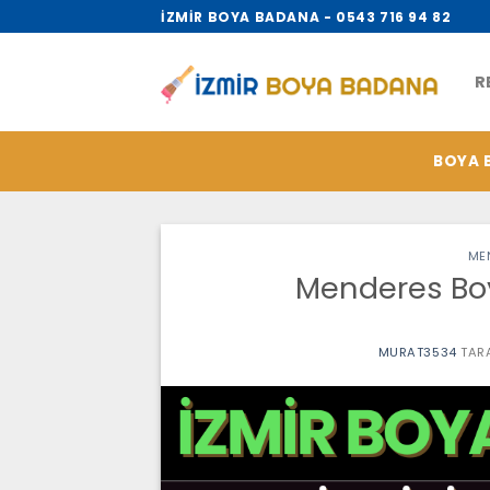
İçeriğe
İZMİR BOYA BADANA - 0543 716 94 82
atla
R
BOYA 
ME
Menderes Boy
MURAT3534
TAR