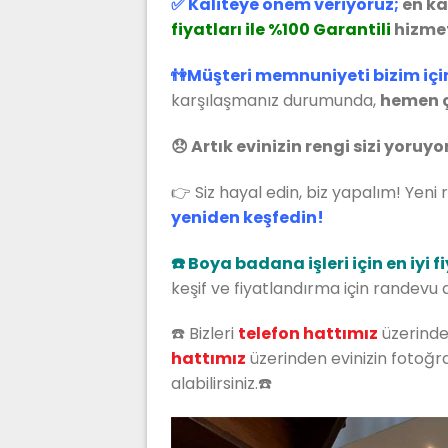
✅ Kaliteye önem veriyoruz;
en ka
fiyatları ile %100 Garantili
hizmet
👫Müşteri memnuniyeti bizim içi
karşılaşmanız durumunda,
hemen ç
😞 Artık evinizin rengi sizi yoruy
👉 Siz hayal edin, biz yapalım! Yeni 
yeniden keşfedin!
☎️ Boya badana işleri için en iyi f
keşif ve fiyatlandırma için randevu a
☎️ Bizleri
t
elefon hattımız
üzerinde
hattımız
üzerinden evinizin fotoğraf
alabilirsiniz.☎️