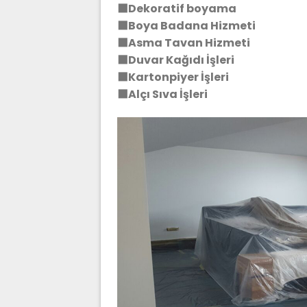
⬛Dekoratif boyama
⬛Boya Badana Hizmeti
⬛Asma Tavan Hizmeti
⬛Duvar Kağıdı İşleri
⬛Kartonpiyer İşleri
⬛Alçı Sıva İşleri