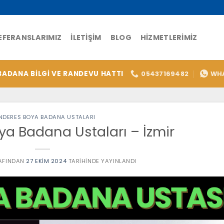
EFERANSLARIMIZ
İLETIŞIM
BLOG
HIZMETLERIMIZ
BADANA BİLGİ VE RANDEVU HATTI
05437169482
WH
NDERES BOYA BADANA USTALARI
a Badana Ustaları – İzmir
AFINDAN
27 EKIM 2024
TARIHINDE YAYINLANDI