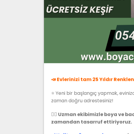
📣 Evlerinizi tam 25 Yıldır Renkle
⭐ Yeni bir başlangıç yapmak, eviniz
zaman doğru adrestesiniz!
👷‍♂️ Uzman ekibimizle boya ve ba
zamandan tasarruf ettiriyoruz.