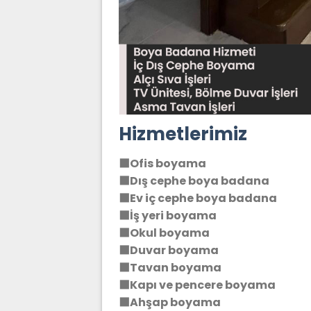
Hizmetlerimiz
⬛Ofis boyama
⬛Dış cephe boya badana
⬛Ev iç cephe boya badana
⬛İş yeri boyama
⬛Okul boyama
⬛Duvar boyama
⬛Tavan boyama
⬛Kapı ve pencere boyama
⬛Ahşap boyama