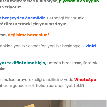
liteli malzemeleri kullanıyor,
piyasanın en uygun
 veriyoruz.
n her şeyden önemlidir.
Herhangi bir sorunla
özüm üretmek için yanınızdayız.
orsa,
değişime hazır olun!
renkler, yeni bir atmosfer, yeni bir başlangıç…
Evinizi
iyat teklifini almak için,
Hemen bize ulaşın, ücretsiz
lın.
n hızlıca arayarak bilgi alabilirsiniz yada
WhatsApp
larını göndererek hızlıca ücretsiz fiyat teklifi