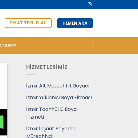
FIYAT TEKLIFI AL
HEMEN ARA
ATSAPP
HİZMETLERİMİZ
İzmir Alt Müteahhit Boyacı
İzmir Yüklenici Boya Firması
İzmir Taahhütlü Boya
Hizmeti
İzmir İnşaat Boyama
Müteahhidi