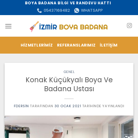
İçeriğe
BOYA BADANA BİLGİ VE RANDEVU HATTI
atla
05437169482
WHATSAPP
HIZMETLERIMIZ
REFERANSLARIMIZ
İLETIŞIM
GENEL
Konak Küçükyalı Boya Ve
Badana Ustası
FDERSIN
TARAFINDAN
30 OCAK 2021
TARIHINDE YAYINLANDI