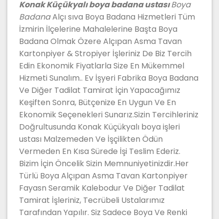
Konak Küçükyalı boya badana ustası
Boya
Badana
Alçı sıva Boya Badana Hizmetleri Tüm
İzmirin İlçelerine Mahalelerine Başta Boya
Badana Olmak Özere Alçıpan Asma Tavan
Kartonpiyer & Stropiyer İşleriniz De Biz Tercih
Edin Ekonomik Fiyatlarla Size En Mükemmel
Hizmeti Sunalım.. Ev İşyeri Fabrika Boya Badana
Ve Diğer Tadilat Tamirat İçin Yapacağımız
Keşiften Sonra, Bütçenize En Uygun Ve En
Ekonomik Seçenekleri Sunarız.Sizin Tercihleriniz
Doğrultusunda Konak Küçükyalı boya işleri
ustası Malzemeden Ve İşçilikten Ödün
Vermeden En Kısa Sürede İşi Teslim Ederiz.
Bizim İçin Öncelik Sizin Memnuniyetinizdir.Her
Türlü Boya Alçıpan Asma Tavan Kartonpiyer
Fayasn Seramik Kalebodur Ve Diğer Tadilat
Tamirat İşleriniz, Tecrübeli Ustalarımız
Tarafından Yapılır. Siz Sadece Boya Ve Renki