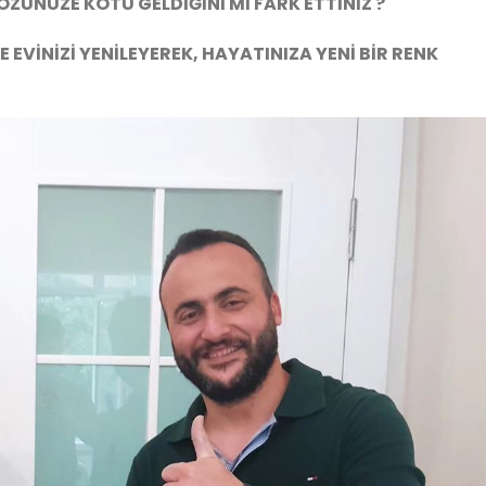
GÖZÜNÜZE KÖTÜ GELDİĞİNİ Mİ FARK ETTİNİZ ?
LE EVİNİZİ YENİLEYEREK, HAYATINIZA YENİ BİR RENK