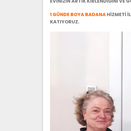
EVİNİZİN ARTIK KİRLENDİĞİNİ VE 
1 GÜNDE BOYA BADANA
HİZMETİ İ
KATIYORUZ.