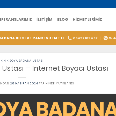
EFERANSLARIMIZ
İLETIŞIM
BLOG
HIZMETLERIMIZ
BADANA BİLGİ VE RANDEVU HATTI
05437169482
WH
KINIK BOYA BADANA USTASI
Ustası – İnternet Boyacı Ustası
INDAN
28 HAZIRAN 2024
TARIHINDE YAYINLANDI