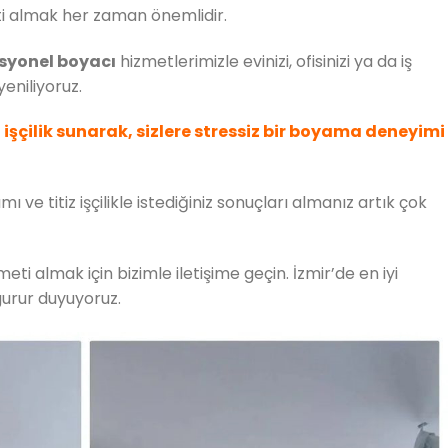
i almak her zaman önemlidir.
syonel boyacı
hizmetlerimizle evinizi, ofisinizi ya da iş
yeniliyoruz.
i işçilik sunarak, sizlere stressiz bir boyama deneyimi
ve titiz işçilikle istediğiniz sonuçları almanız artık çok
eti almak için bizimle iletişime geçin. İzmir’de en iyi
urur duyuyoruz.