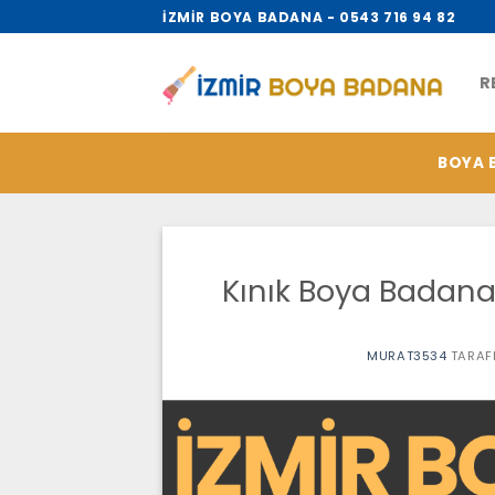
İçeriğe
İZMİR BOYA BADANA - 0543 716 94 82
atla
R
BOYA 
Kınık Boya Badana 
MURAT3534
TARAF