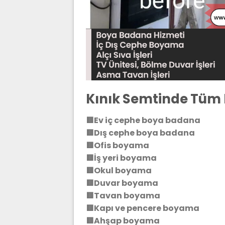
Kınık Semtinde Tüm 
🟥Ev iç cephe boya badana
🟥Dış cephe boya badana
🟥Ofis boyama
🟥İş yeri boyama
🟥Okul boyama
🟥Duvar boyama
🟥Tavan boyama
🟥Kapı ve pencere boyama
🟥Ahşap boyama