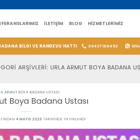
EFERANSLARIMIZ
İLETIŞIM
BLOG
HIZMETLERIMIZ
BADANA BİLGİ VE RANDEVU HATTI
05437169482
WH
GORI ARŞIVLERI:
URLA ARMUT BOYA BADANA US
LA ARMUT BOYA BADANA USTASI
ut Boya Badana Ustası
FINDAN
4 MAYIS 2025
TARIHINDE YAYINLANDI