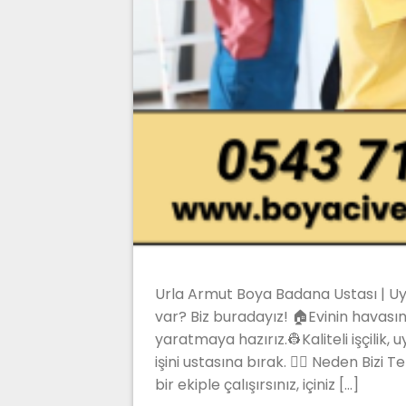
Urla Armut Boya Badana Ustası | Uyg
var? Biz buradayız! 🏠Evinin havasını
yaratmaya hazırız.👷Kaliteli işçilik
işini ustasına bırak. 👷‍♂️ Neden Bizi 
bir ekiple çalışırsınız, içiniz […]