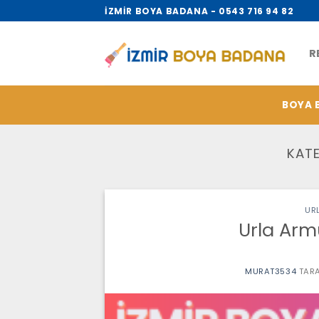
İçeriğe
İZMİR BOYA BADANA - 0543 716 94 82
atla
R
BOYA 
KATE
UR
Urla Arm
MURAT3534
TARA