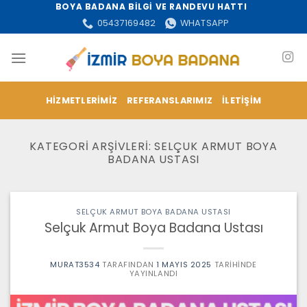
İçeriğe
BOYA BADANA BİLGİ VE RANDEVU HATTI
atla
05437169482
WHATSAPP
HIZMETLERIMIZ
REFERANSLARIMIZ
İLETIŞIM
KATEGORI ARŞIVLERI:
SELÇUK ARMUT BOYA
BADANA USTASI
SELÇUK ARMUT BOYA BADANA USTASI
Selçuk Armut Boya Badana Ustası
MURAT3534
TARAFINDAN
1 MAYIS 2025
TARIHINDE
YAYINLANDI