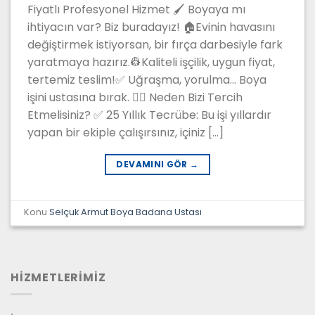
Fiyatlı Profesyonel Hizmet 🖌️ Boyaya mı
ihtiyacın var? Biz buradayız! 🏠Evinin havasını
değiştirmek istiyorsan, bir fırça darbesiyle fark
yaratmaya hazırız.👷Kaliteli işçilik, uygun fiyat,
tertemiz teslim!✅ Uğraşma, yorulma… Boya
işini ustasına bırak. 👷‍♂️ Neden Bizi Tercih
Etmelisiniz? ✅ 25 Yıllık Tecrübe: Bu işi yıllardır
yapan bir ekiple çalışırsınız, içiniz […]
DEVAMINI GÖR
→
Konu
Selçuk Armut Boya Badana Ustası
HİZMETLERİMİZ