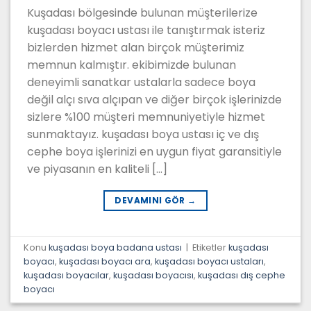
Kuşadası bölgesinde bulunan müşterilerize
kuşadası boyacı ustası ile tanıştırmak isteriz
bizlerden hizmet alan birçok müşterimiz
memnun kalmıştır. ekibimizde bulunan
deneyimli sanatkar ustalarla sadece boya
değil alçı sıva alçıpan ve diğer birçok işlerinizde
sizlere %100 müşteri memnuniyetiyle hizmet
sunmaktayız. kuşadası boya ustası iç ve dış
cephe boya işlerinizi en uygun fiyat garansitiyle
ve piyasanın en kaliteli […]
DEVAMINI GÖR
→
Konu
kuşadası boya badana ustası
|
Etiketler
kuşadası
boyacı
,
kuşadası boyacı ara
,
kuşadası boyacı ustaları
,
kuşadası boyacılar
,
kuşadası boyacısı
,
kuşadası dış cephe
boyacı