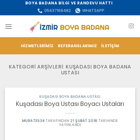
İçeriğe
BOYA BADANA BİLGİ VE RANDEVU HATTI
atla
05437169482
WHATSAPP
HIZMETLERIMIZ
REFERANSLARIMIZ
İLETIŞIM
KATEGORI ARŞIVLERI:
KUŞADASI BOYA BADANA
USTASI
KUŞADASI BOYA BADANA USTASI
Kuşadası Boya Ustası Boyacı Ustaları
MURAT3534
TARAFINDAN
21 ŞUBAT 2018
TARIHINDE
YAYINLANDI