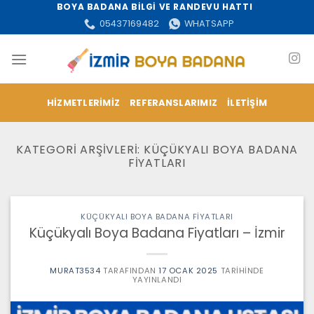
İçeriğe
BOYA BADANA BİLGİ VE RANDEVU HATTI
atla
05437169482
WHATSAPP
HIZMETLERIMIZ
REFERANSLARIMIZ
İLETIŞIM
KATEGORI ARŞIVLERI:
KÜÇÜKYALI BOYA BADANA
FIYATLARI
KÜÇÜKYALI BOYA BADANA FIYATLARI
Küçükyalı Boya Badana Fiyatları – İzmir
MURAT3534
TARAFINDAN
17 OCAK 2025
TARIHINDE
YAYINLANDI