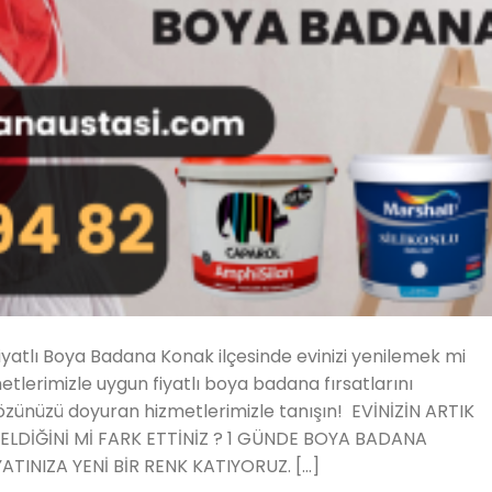
atlı Boya Badana Konak ilçesinde evinizi yenilemek mi
tlerimizle uygun fiyatlı boya badana fırsatlarını
zünüzü doyuran hizmetlerimizle tanışın! EVİNİZİN ARTIK
LDİĞİNİ Mİ FARK ETTİNİZ ? 1 GÜNDE BOYA BADANA
YATINIZA YENİ BİR RENK KATIYORUZ. […]