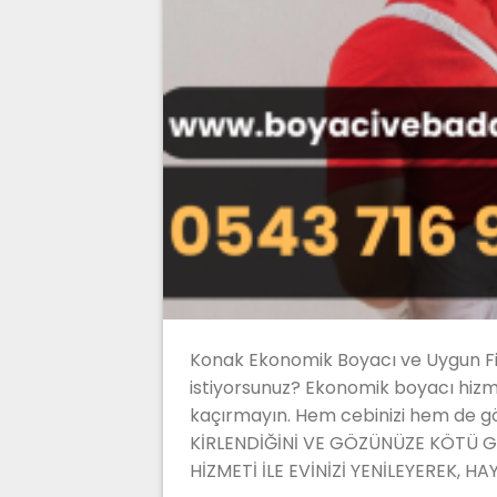
Konak Ekonomik Boyacı ve Uygun Fiy
istiyorsunuz? Ekonomik boyacı hizme
kaçırmayın. Hem cebinizi hem de gö
KİRLENDİĞİNİ VE GÖZÜNÜZE KÖTÜ GE
HİZMETİ İLE EVİNİZİ YENİLEYEREK, HA