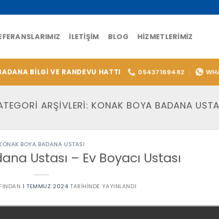
EFERANSLARIMIZ
İLETIŞIM
BLOG
HIZMETLERIMIZ
BADANA BİLGİ VE RANDEVU HATTI
05437169482
WH
ATEGORI ARŞIVLERI:
KONAK BOYA BADANA USTA
KONAK BOYA BADANA USTASI
na Ustası – Ev Boyacı Ustası
FINDAN
1 TEMMUZ 2024
TARIHINDE YAYINLANDI