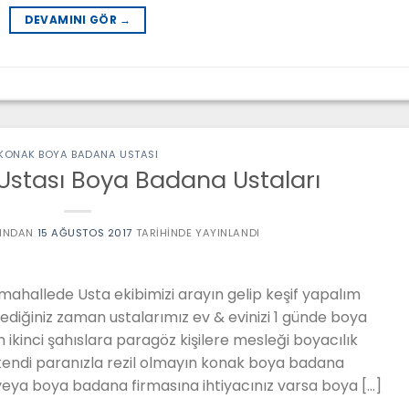
DEVAMINI GÖR
→
KONAK BOYA BADANA USTASI
Ustası Boya Badana Ustaları
INDAN
15 AĞUSTOS 2017
TARIHINDE YAYINLANDI
ahallede Usta ekibimizi arayın gelip keşif yapalım
ilediğiniz zaman ustalarımız ev & evinizi 1 günde boya
m ikinci şahıslara paragöz kişilere mesleği boyacılık
kendi paranızla rezil olmayın konak boya badana
eya boya badana firmasına ihtiyacınız varsa boya […]