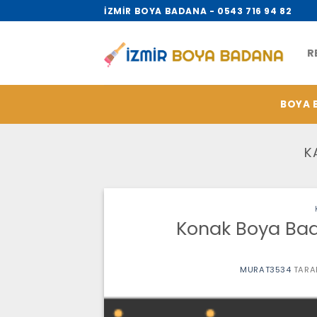
İçeriğe
İZMİR BOYA BADANA - 0543 716 94 82
atla
R
BOYA 
K
Konak Boya Bada
MURAT3534
TARA