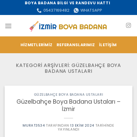
İçeriğe
BOYA BADANA BİLGİ VE RANDEVU HATTI
atla
05437169482
WHATSAPP
HIZMETLERIMIZ
REFERANSLARIMIZ
İLETIŞIM
KATEGORI ARŞIVLERI:
GÜZELBAHÇE BOYA
BADANA USTALARI
GÜZELBAHÇE BOYA BADANA USTALARI
Güzelbahçe Boya Badana Ustaları –
İzmir
MURAT3534
TARAFINDAN
13 EKIM 2024
TARIHINDE
YAYINLANDI