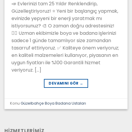
📣 Evlerinizi tam 25 Yıldır Renklendirip,
Güzelleştiriyoruz! ⭐ Yeni bir başlangıç yapmak,
evinizde yepyeni bir enerji yaratmak mı
istiyorsunuz? 🎨 O zaman doğru adrestesiniz!
👷‍♂️ Uzman ekibimizle boya ve badana işlerinizi
sadece 1 günde tamamlıyor size zamandan
tasarruf ettiriyoruz. ✅ Kaliteye önem veriyoruz;
en kaliteli malzemeleri kullanıyor, piyasanın en
uygun fiyatları ile %100 Garantili hizmet
veriyoruz. […]
DEVAMINI GÖR
→
Konu
Güzelbahçe Boya Badana Ustaları
HİZMETLERİMİZ