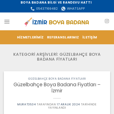
İçeriğe
BOYA BADANA BİLGİ VE RANDEVU HATTI
atla
05437169482
WHATSAPP
HIZMETLERIMIZ
REFERANSLARIMIZ
İLETIŞIM
KATEGORI ARŞIVLERI:
GÜZELBAHÇE BOYA
BADANA FIYATLARI
GÜZELBAHÇE BOYA BADANA FIYATLARI
Güzelbahçe Boya Badana Fiyatları –
İzmir
MURAT3534
TARAFINDAN
17 ARALIK 2024
TARIHINDE
YAYINLANDI