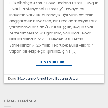
Güzelbahçe Armut Boya Badana Ustası | Uygun
Fiyatlı Profesyonel Hizmet 🖌️ Boyaya mı
ihtiyacın var? Biz buradayız! 🏠Evinin havasını
değiştirmek istiyorsan, bir fırça darbesiyle fark
yaratmaya hazırız.👷Kaliteli işçilik, uygun fiyat,
tertemiz teslim!✅ Uğraşma, yorulma… Boya
işini ustasına bırak. 👷‍♂️ Neden Bizi Tercih
Etmelisiniz? ✅ 25 Yıllık Tecrübe: Bu işi yıllardır
yapan bir ekiple çalışırsınız, içiniz […]
DEVAMINI GÖR
→
Konu
Güzelbahçe Armut Boya Badana Ustası
HİZMETLERİMİZ