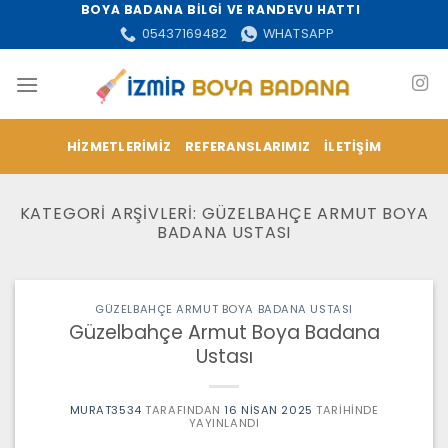
İçeriğe
BOYA BADANA BİLGİ VE RANDEVU HATTI
atla
05437169482
WHATSAPP
HIZMETLERIMIZ
REFERANSLARIMIZ
İLETIŞIM
KATEGORI ARŞIVLERI:
GÜZELBAHÇE ARMUT BOYA
BADANA USTASI
GÜZELBAHÇE ARMUT BOYA BADANA USTASI
Güzelbahçe Armut Boya Badana
Ustası
MURAT3534
TARAFINDAN
16 NISAN 2025
TARIHINDE
YAYINLANDI