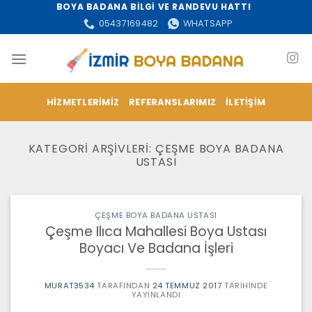
İçeriğe
BOYA BADANA BİLGİ VE RANDEVU HATTI
atla
05437169482
WHATSAPP
HIZMETLERIMIZ
REFERANSLARIMIZ
İLETIŞIM
KATEGORI ARŞIVLERI:
ÇEŞME BOYA BADANA
USTASI
ÇEŞME BOYA BADANA USTASI
Çeşme Ilıca Mahallesi Boya Ustası
Boyacı Ve Badana İşleri
MURAT3534
TARAFINDAN
24 TEMMUZ 2017
TARIHINDE
YAYINLANDI