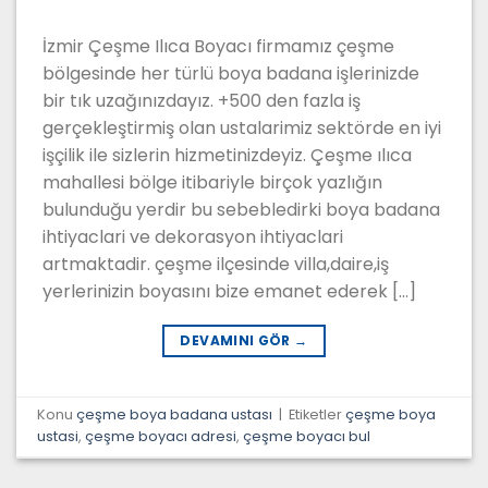
İzmir Çeşme Ilıca Boyacı firmamız çeşme
bölgesinde her türlü boya badana işlerinizde
bir tık uzağınızdayız. +500 den fazla iş
gerçekleştirmiş olan ustalarimiz sektörde en iyi
işçilik ile sizlerin hizmetinizdeyiz. Çeşme ılıca
mahallesi bölge itibariyle birçok yazlığın
bulunduğu yerdir bu sebebledirki boya badana
ihtiyaclari ve dekorasyon ihtiyaclari
artmaktadir. çeşme ilçesinde villa,daire,iş
yerlerinizin boyasını bize emanet ederek […]
DEVAMINI GÖR
→
Konu
çeşme boya badana ustası
|
Etiketler
çeşme boya
ustasi
,
çeşme boyacı adresi
,
çeşme boyacı bul