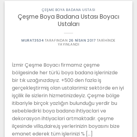
ÇEŞME BOYA BADANA USTASI
Çeşme Boya Badana Ustası Boyacı
Ustaları
MURAT3534
TARAFINDAN
26 NISAN 2017
TARIHINDE
YAYINLANDI
İzmir Çeşme Boyacı firmamız çeşme
bölgesinde her türlü boya badana işlerinizde
bir tık uzağınızdayız. +500 den fazla iş
gerçekleştirmiş olan ustalarimiz sektörde en iyi
işçilik ile sizlerin hizmetinizdeyiz. Çeşme bölge
itibariyle birçok yazlığın bulunduğu yerdir bu
sebebledirki boya badana ihtiyaclari ve
dekorasyon ihtiyaclari artmaktadir. çeşme
ilçesinde villa,daire,iş yerlerinizin boyasını bize
emanet ederek tüm işlerinizi % […]