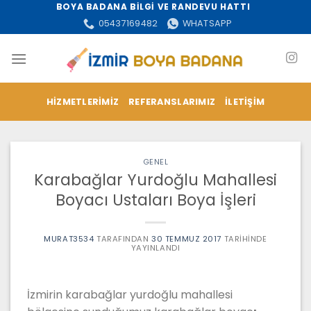
İçeriğe
BOYA BADANA BİLGİ VE RANDEVU HATTI
atla
05437169482
WHATSAPP
HIZMETLERIMIZ
REFERANSLARIMIZ
İLETIŞIM
GENEL
Karabağlar Yurdoğlu Mahallesi
Boyacı Ustaları Boya İşleri
MURAT3534
TARAFINDAN
30 TEMMUZ 2017
TARIHINDE
YAYINLANDI
İzmirin karabağlar yurdoğlu mahallesi