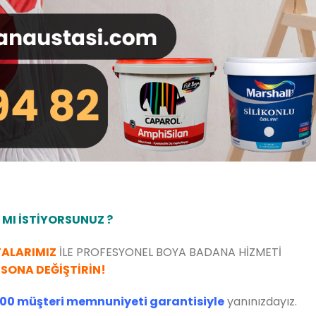
 MI İSTİYORSUNUZ ?
TALARIMIZ
İLE PROFESYONEL BOYA BADANA HİZMETİ
SONA DEĞİŞTİRİN!
00 müşteri memnuniyeti garantisiyle
yanınızdayız.