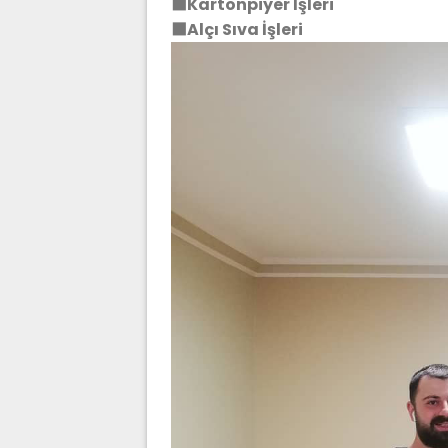
⬛Kartonpiyer İşleri
⬛Alçı Sıva İşleri