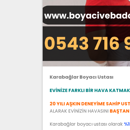
Karabağlar Boyacı Ustası
EVİNİZE FARKLI BİR HAVA KATMAK
20 YILI AŞKIN DENEYİME SAHİP US
ALARAK EVİNİZİN HAVASINI
BAŞTAN 
Karabağlar boyacı ustası olarak
%1