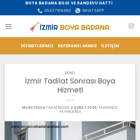
İçeriğe
BOYA BADANA BİLGİ VE RANDEVU HATTI
atla
05437169482
WHATSAPP
HIZMETLERIMIZ
REFERANSLARIMIZ
İLETIŞIM
GENEL
İzmir Tadilat Sonrası Boya
Hizmeti
MURAT3534
TARAFINDAN
3 ŞUBAT 2026
TARIHINDE
YAYINLANDI