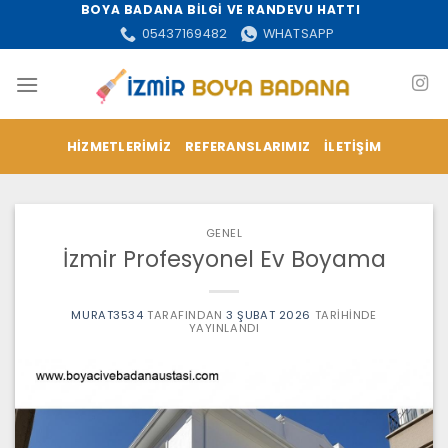
İçeriğe
BOYA BADANA BİLGİ VE RANDEVU HATTI
atla
05437169482
WHATSAPP
HIZMETLERIMIZ
REFERANSLARIMIZ
İLETIŞIM
GENEL
İzmir Profesyonel Ev Boyama
MURAT3534
TARAFINDAN
3 ŞUBAT 2026
TARIHINDE
YAYINLANDI