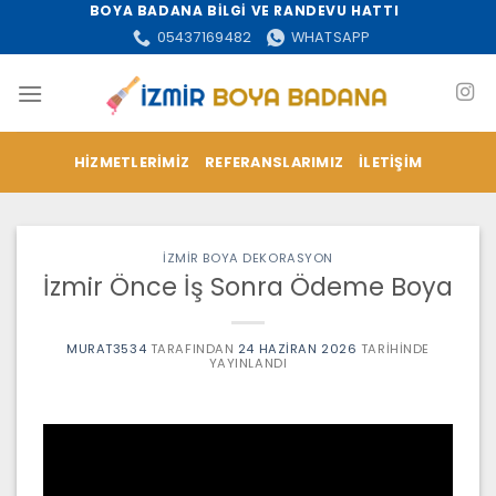
İçeriğe
BOYA BADANA BİLGİ VE RANDEVU HATTI
atla
05437169482
WHATSAPP
HIZMETLERIMIZ
REFERANSLARIMIZ
İLETIŞIM
İZMİR BOYA DEKORASYON
İzmir Önce İş Sonra Ödeme Boya
MURAT3534
TARAFINDAN
24 HAZIRAN 2026
TARIHINDE
YAYINLANDI