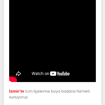
İzmir’in
tüm ilçelerine boya badana hizmeti
sunuyoruz.