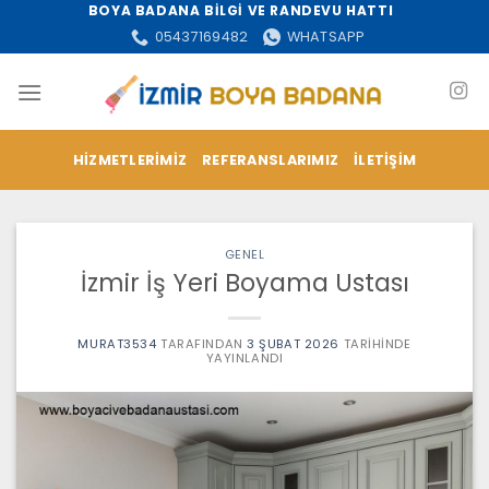
İçeriğe
BOYA BADANA BİLGİ VE RANDEVU HATTI
atla
05437169482
WHATSAPP
HIZMETLERIMIZ
REFERANSLARIMIZ
İLETIŞIM
GENEL
İzmir İş Yeri Boyama Ustası
MURAT3534
TARAFINDAN
3 ŞUBAT 2026
TARIHINDE
YAYINLANDI