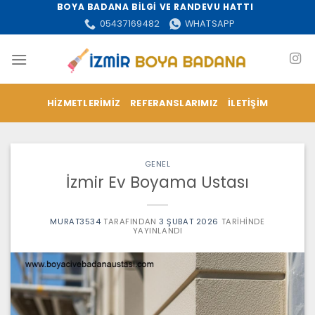
İçeriğe
BOYA BADANA BİLGİ VE RANDEVU HATTI
atla
05437169482
WHATSAPP
HIZMETLERIMIZ
REFERANSLARIMIZ
İLETIŞIM
GENEL
İzmir Ev Boyama Ustası
MURAT3534
TARAFINDAN
3 ŞUBAT 2026
TARIHINDE
YAYINLANDI