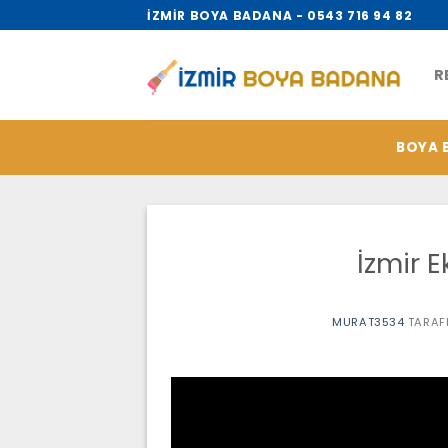
İçeriğe
İZMİR BOYA BADANA - 0543 716 94 82
atla
R
BOYA 
İzmir 
MURAT3534
TARAF