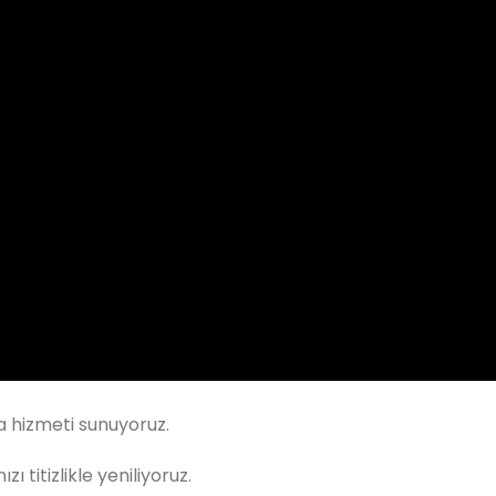
a hizmeti sunuyoruz.
ızı titizlikle yeniliyoruz.