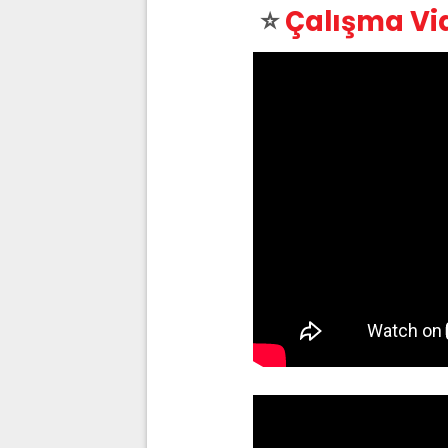
⭐
Çalışma Vide