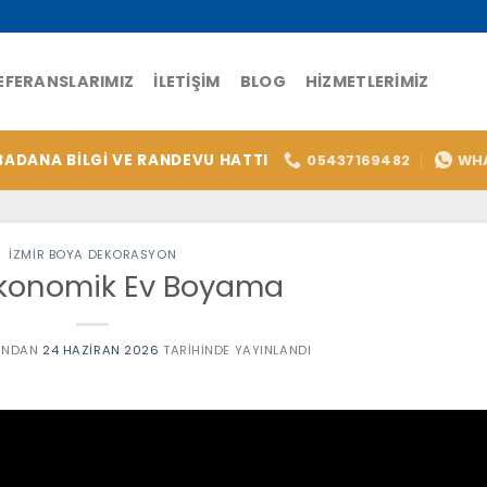
EFERANSLARIMIZ
İLETIŞIM
BLOG
HIZMETLERIMIZ
BADANA BİLGİ VE RANDEVU HATTI
05437169482
WH
İZMİR BOYA DEKORASYON
Ekonomik Ev Boyama
INDAN
24 HAZIRAN 2026
TARIHINDE YAYINLANDI