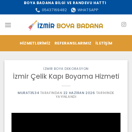
İçeriğe
BOYA BADANA BİLGİ VE RANDEVU HATTI
atla
05437169482
WHATSAPP
HIZMETLERIMIZ
REFERANSLARIMIZ
İLETIŞIM
İZMİR BOYA DEKORASYON
İzmir Çelik Kapı Boyama Hizmeti
MURAT3534
TARAFINDAN
22 HAZIRAN 2026
TARIHINDE
YAYINLANDI