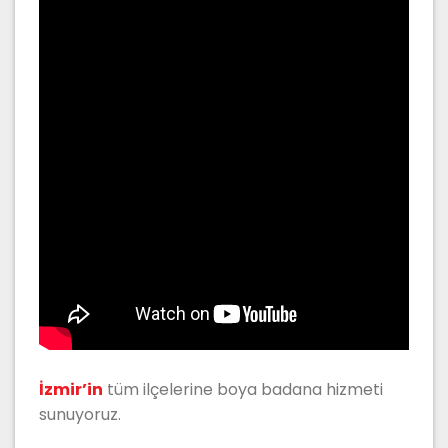
İzmir’in
tüm ilçelerine boya badana hizmeti
sunuyoruz.