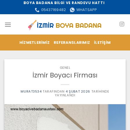
İçeriğe
BOYA BADANA BİLGİ VE RANDEVU HATTI
atla
05437169482
WHATSAPP
HIZMETLERIMIZ
REFERANSLARIMIZ
İLETIŞIM
GENEL
İzmir Boyacı Firması
MURAT3534
TARAFINDAN
4 ŞUBAT 2026
TARIHINDE
YAYINLANDI