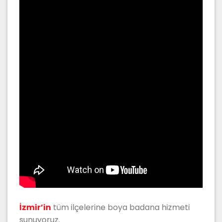
İzmir’in
tüm ilçelerine boya badana hizmeti
sunuyoruz.