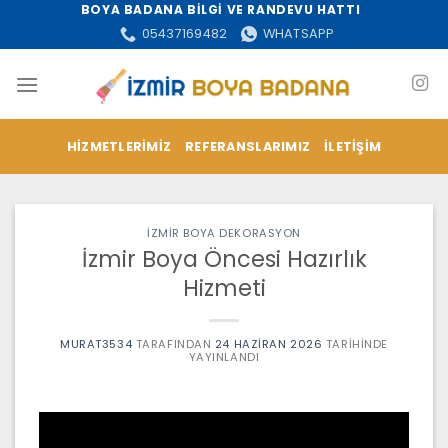
İçeriğe
BOYA BADANA BİLGİ VE RANDEVU HATTI
atla
05437169482
WHATSAPP
HIZMETLERIMIZ
REFERANSLARIMIZ
İLETIŞIM
İZMİR BOYA DEKORASYON
İzmir Boya Öncesi Hazırlık
Hizmeti
MURAT3534
TARAFINDAN
24 HAZIRAN 2026
TARIHINDE
YAYINLANDI