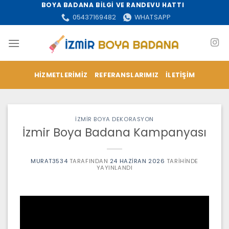
İçeriğe
BOYA BADANA BİLGİ VE RANDEVU HATTI
atla
05437169482
WHATSAPP
HIZMETLERIMIZ
REFERANSLARIMIZ
İLETIŞIM
İZMİR BOYA DEKORASYON
İzmir Boya Badana Kampanyası
MURAT3534
TARAFINDAN
24 HAZIRAN 2026
TARIHINDE
YAYINLANDI