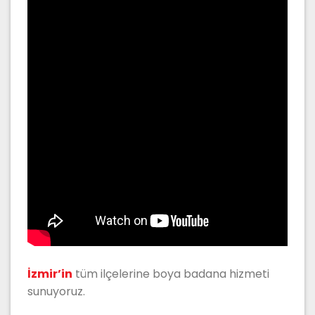
İzmir’in
tüm ilçelerine boya badana hizmeti
sunuyoruz.