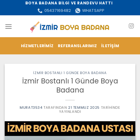
İçeriğe
BOYA BADANA BİLGİ VE RANDEVU HATTI
atla
05437169482
WHATSAPP
HIZMETLERIMIZ
REFERANSLARIMIZ
İLETIŞIM
İZMIR BOSTANLI 1 GÜNDE BOYA BADANA
İzmir Bostanlı 1 Günde Boya
Badana
MURAT3534
TARAFINDAN
21 TEMMUZ 2025
TARIHINDE
YAYINLANDI