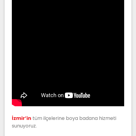
İzmir’in
tüm ilçelerine boya badana hizmeti
sunuyoruz.