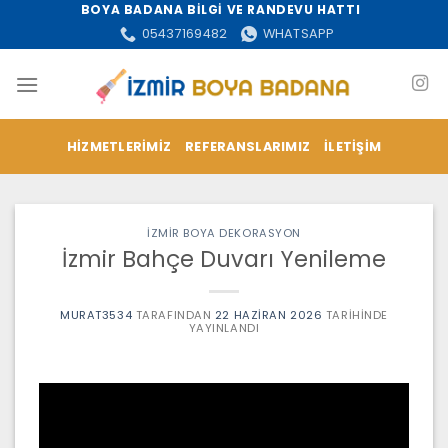
İçeriğe
BOYA BADANA BİLGİ VE RANDEVU HATTI
atla
05437169482
WHATSAPP
HIZMETLERIMIZ
REFERANSLARIMIZ
İLETIŞIM
İZMİR BOYA DEKORASYON
İzmir Bahçe Duvarı Yenileme
MURAT3534
TARAFINDAN
22 HAZIRAN 2026
TARIHINDE
YAYINLANDI