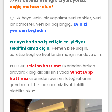
😞 Artık evinizin rengi sizi yoruyorsa,
değişime hazır olun!
👉 Siz hayal edin, biz yapalım! Yeni renkler, yeni
bir atmosfer, yeni bir başlangıç…
Evinizi
yeniden keşfedin!
☎️ Boya badana işleri için en iyi fiyat
teklifini almak için,
Hemen bize ulaşın,
ücretsiz keşif ve fiyatlandırma için randevu alın.
☎️ Bizleri
t
elefon hattımız
üzerinden hızlıca
arayarak bilgi alabilirsiniz yada
WhatsApp
hattımız
üzerinden evinizin fotoğraflarını
göndererek hızlıca ücretsiz fiyat teklifi
alabilirsiniz.☎️