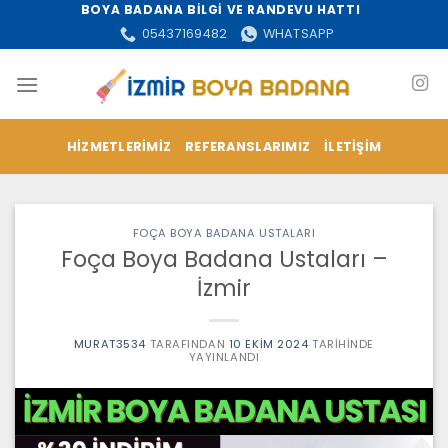
İçeriğe
BOYA BADANA BİLGİ VE RANDEVU HATTI
atla
05437169482
WHATSAPP
HIZMETLERIMIZ
REFERANSLARIMIZ
İLETIŞIM
FOÇA BOYA BADANA USTALARI
Foça Boya Badana Ustaları –
İzmir
MURAT3534
TARAFINDAN
10 EKIM 2024
TARIHINDE
YAYINLANDI