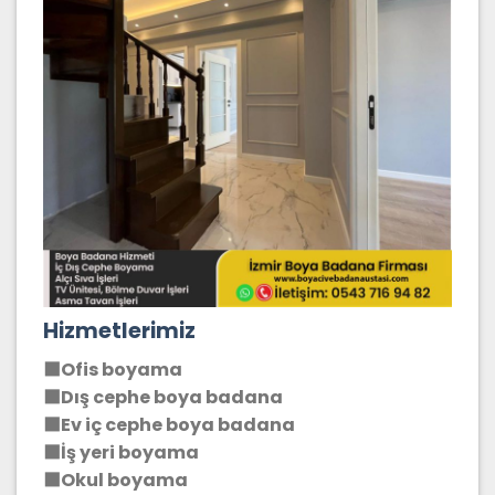
Hizmetlerimiz
⬛Ofis boyama
⬛Dış cephe boya badana
⬛Ev iç cephe boya badana
⬛İş yeri boyama
⬛Okul boyama