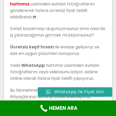
hattımız
üzerinden evinizin fotoğraflarını
göndererek hızlıca ücretsiz fiyat teklifi
alabilirsiniz.☎️
Evinizi boyatmayı düşünüyorsunuz ama nasıl bir
iş çıkaracağımızı görmek mi istiyorsunuz?
Ücretsiz keşif fırsatı
ile evinize geliyoruz ve
size en uygun çözümleri sunuyoruz.
Yada
WhatsApp
hattımız üzerinden evinizin
fotoğraflarını veya videosunu istiyor, sizlere
online olarak hızlıca fiyat teklifi yapıyoruz.
Bu hizmetimiz sayesinde hem bütçenizi hem de
WhatsApp İle Fiyat Alın
ihtiyaçlarınızı daha iyi analiz edebiliyoruz.
HEMEN ARA
Üstelik bu hizmet tamamen ücretsiz!
Boyacı
ustası arayanlar
için kaçırılmayacak bir