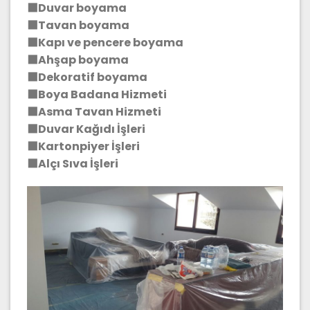
⬛Duvar boyama
⬛Tavan boyama
⬛Kapı ve pencere boyama
⬛Ahşap boyama
⬛Dekoratif boyama
⬛Boya Badana Hizmeti
⬛Asma Tavan Hizmeti
⬛Duvar Kağıdı İşleri
⬛Kartonpiyer İşleri
⬛Alçı Sıva İşleri