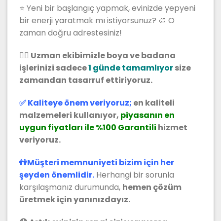
⭐ Yeni bir başlangıç yapmak, evinizde yepyeni
bir enerji yaratmak mı istiyorsunuz? 🎨 O
zaman doğru adrestesiniz!
👷‍♂️ Uzman ekibimizle boya ve badana
işlerinizi sadece
1 günde tamamlıyor
size
zamandan tasarruf ettiriyoruz.
✅ Kaliteye önem veriyoruz;
en kaliteli
malzemeleri kullanıyor,
piyasanın en
uygun fiyatları ile %100 Garantili
hizmet
veriyoruz.
👫Müşteri memnuniyeti bizim için her
şeyden önemlidir.
Herhangi bir sorunla
karşılaşmanız durumunda,
hemen çözüm
üretmek için yanınızdayız.