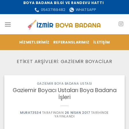
İçeriğe
BOYA BADANA BİLGİ VE RANDEVU HATTI
atla
05437169482
WHATSAPP
HIZMETLERIMIZ
REFERANSLARIMIZ
İLETIŞIM
ETIKET ARŞIVLERI:
GAZIEMIR BOYACILAR
GAZIEMIR BOYA BADANA USTASI
Gaziemir Boyacı Ustaları Boya Badana
İşleri
MURAT3534
TARAFINDAN
26 NISAN 2017
TARIHINDE
YAYINLANDI