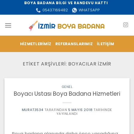
İçeriğe
BOYA BADANA BİLGİ VE RANDEVU HATTI
atla
05437169482
WHATSAPP
HIZMETLERIMIZ
REFERANSLARIMIZ
İLETIŞIM
ETIKET ARŞIVLERI:
BOYACILAR IZMIR
GENEL
Boyacı Ustası Boya Badana Hizmetleri
MURAT3534
TARAFINDAN
5 MAYIS 2018
TARIHINDE
YAYINLANDI
Boya badana alanında daha önce yaşadığınız