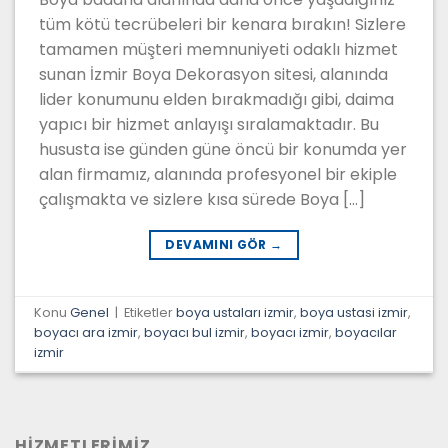
tüm kötü tecrübeleri bir kenara bırakın! Sizlere
tamamen müşteri memnuniyeti odaklı hizmet
sunan İzmir Boya Dekorasyon sitesi, alanında
lider konumunu elden bırakmadığı gibi, daima
yapıcı bir hizmet anlayışı sıralamaktadır. Bu
hususta ise günden güne öncü bir konumda yer
alan firmamız, alanında profesyonel bir ekiple
çalışmakta ve sizlere kısa sürede Boya […]
DEVAMINI GÖR
→
Konu
Genel
|
Etiketler
boya ustaları izmir
,
boya ustasi izmir
,
boyacı ara izmir
,
boyacı bul izmir
,
boyacı izmir
,
boyacılar
izmir
HİZMETLERİMİZ