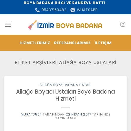
İçeriğe
BOYA BADANA BİLGİ VE RANDEVU HATTI
atla
05437169482
WHATSAPP
HIZMETLERIMIZ
REFERANSLARIMIZ
İLETIŞIM
ETIKET ARŞIVLERI:
ALIAĞA BOYA USTALARI
ALIAĞA BOYA BADANA USTASI
Aliağa Boyacı Ustaları Boya Badana
Hizmeti
MURAT3534
TARAFINDAN
22 NISAN 2017
TARIHINDE
YAYINLANDI