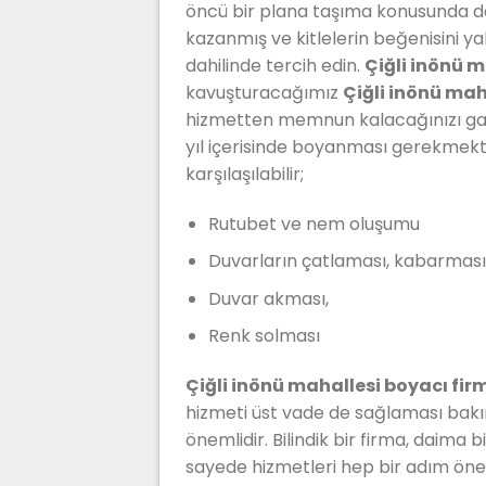
öncü bir plana taşıma konusunda d
kazanmış ve kitlelerin beğenisini ya
dahilinde tercih edin.
Çiğli inönü m
kavuşturacağımız
Çiğli inönü mah
hizmetten memnun kalacağınızı ga
yıl içerisinde boyanması gerekmekte
karşılaşılabilir;
Rutubet ve nem oluşumu
Duvarların çatlaması, kabarması
Duvar akması,
Renk solması
Çiğli inönü mahallesi boyacı fir
hizmeti üst vade de sağlaması bakı
önemlidir. Bilindik bir firma, daima b
sayede hizmetleri hep bir adım öne