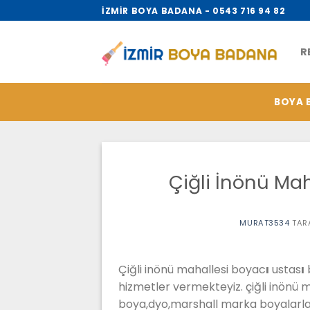
İçeriğe
İZMİR BOYA BADANA - 0543 716 94 82
atla
R
BOYA 
Çiğli İnönü Ma
MURAT3534
TAR
Çiğli inönü mahallesi boyac
ı
ustas
ı
hizmetler vermekteyiz. çiğli inönü m
boya,dyo,marshall marka boyalarla