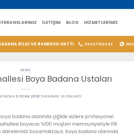
EFERANSLARIMIZ
İLETIŞIM
BLOG
HIZMETLERIMIZ
BADANA BİLGİ VE RANDEVU HATTI
05437169482
WH
GENEL
hallesi Boya Badana Ustaları
AFINDAN
3 OCAK 2018
TARIHINDE YAYINLANDI
boya badana alaninda çiğlide sizlere profesyonel
ahallesi boyacısı %100 müşteri memnuniyetiyle filli
 dairelerinizi boyamaktayız. boya badana alanında