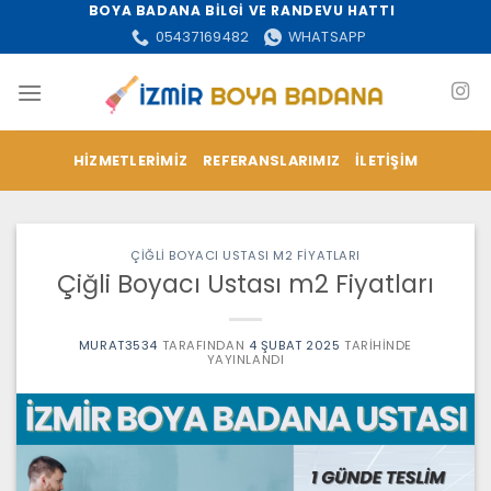
İçeriğe
BOYA BADANA BİLGİ VE RANDEVU HATTI
atla
05437169482
WHATSAPP
HIZMETLERIMIZ
REFERANSLARIMIZ
İLETIŞIM
ÇIĞLI BOYACI USTASI M2 FIYATLARI
Çiğli Boyacı Ustası m2 Fiyatları
MURAT3534
TARAFINDAN
4 ŞUBAT 2025
TARIHINDE
YAYINLANDI