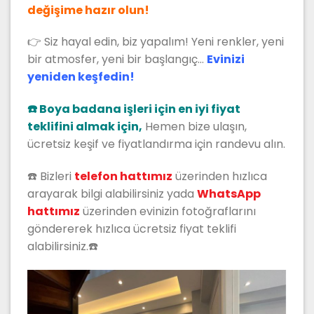
değişime hazır olun!
👉 Siz hayal edin, biz yapalım! Yeni renkler, yeni
bir atmosfer, yeni bir başlangıç…
Evinizi
yeniden keşfedin!
☎️ Boya badana işleri için en iyi fiyat
teklifini almak için,
Hemen bize ulaşın,
ücretsiz keşif ve fiyatlandırma için randevu alın.
☎️ Bizleri
t
elefon hattımız
üzerinden hızlıca
arayarak bilgi alabilirsiniz yada
WhatsApp
hattımız
üzerinden evinizin fotoğraflarını
göndererek hızlıca ücretsiz fiyat teklifi
alabilirsiniz.☎️