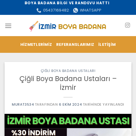
İçeriğe
BOYA BADANA BİLGİ VE RANDEVU HATTI
atla
05437169482
WHATSAPP
HIZMETLERIMIZ
REFERANSLARIMIZ
İLETIŞIM
ÇIĞLI BOYA BADANA USTALARI
Çiğli Boya Badana Ustaları –
İzmir
MURAT3534
TARAFINDAN
6 EKIM 2024
TARIHINDE YAYINLANDI