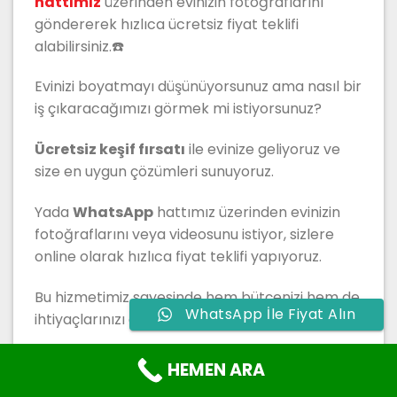
hattımız
üzerinden evinizin fotoğraflarını
göndererek hızlıca ücretsiz fiyat teklifi
alabilirsiniz.☎️
Evinizi boyatmayı düşünüyorsunuz ama nasıl bir
iş çıkaracağımızı görmek mi istiyorsunuz?
Ücretsiz keşif fırsatı
ile evinize geliyoruz ve
size en uygun çözümleri sunuyoruz.
Yada
WhatsApp
hattımız üzerinden evinizin
fotoğraflarını veya videosunu istiyor, sizlere
online olarak hızlıca fiyat teklifi yapıyoruz.
Bu hizmetimiz sayesinde hem bütçenizi hem de
WhatsApp İle Fiyat Alın
ihtiyaçlarınızı daha iyi analiz edebiliyoruz.
Üstelik bu hizmet tamamen ücretsiz!
Boyacı
HEMEN ARA
ustası arayanlar
için kaçırılmayacak bir