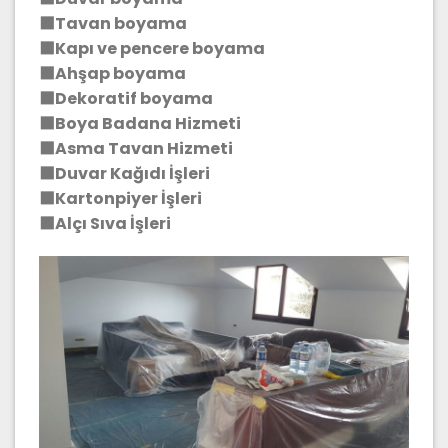
⬛Tavan boyama
⬛Kapı ve pencere boyama
⬛Ahşap boyama
⬛Dekoratif boyama
⬛Boya Badana Hizmeti
⬛Asma Tavan Hizmeti
⬛Duvar Kağıdı İşleri
⬛Kartonpiyer İşleri
⬛Alçı Sıva İşleri