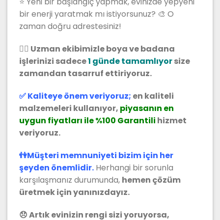
⭐ Yeni bir başlangıç yapmak, evinizde yepyeni
bir enerji yaratmak mı istiyorsunuz? 🎨 O
zaman doğru adrestesiniz!
👷‍♂️ Uzman ekibimizle boya ve badana
işlerinizi sadece
1 günde tamamlıyor
size
zamandan tasarruf ettiriyoruz.
✅ Kaliteye önem veriyoruz;
en kaliteli
malzemeleri kullanıyor,
piyasanın en
uygun fiyatları ile %100 Garantili
hizmet
veriyoruz.
👫Müşteri memnuniyeti bizim için her
şeyden önemlidir.
Herhangi bir sorunla
karşılaşmanız durumunda,
hemen çözüm
üretmek için yanınızdayız.
😞 Artık evinizin rengi sizi yoruyorsa,