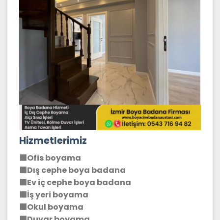
Hizmetlerimiz
⬛Ofis boyama
⬛Dış cephe boya badana
⬛Ev iç cephe boya badana
⬛İş yeri boyama
⬛Okul boyama
⬛Duvar boyama