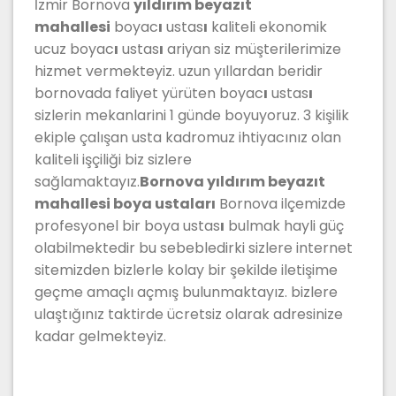
İzmir Bornova
yıldırım beyazıt
mahallesi
boyac
ı
ustas
ı
kaliteli ekonomik
ucuz boyac
ı
ustas
ı
ariyan siz müşterilerimize
hizmet vermekteyiz. uzun yıllardan beridir
bornovada faliyet yürüten boyac
ı
ustas
ı
sizlerin mekanlarini 1 günde boyuyoruz. 3 kişilik
ekiple çalışan usta kadromuz ihtiyacınız olan
kaliteli işçiliği biz sizlere
sağlamaktayız.
Bornova yıldırım beyazıt
mahallesi boya ustaları
Bornova ilçemizde
profesyonel bir boya ustas
ı
bulmak hayli güç
olabilmektedir bu sebebledirki sizlere internet
sitemizden bizlerle kolay bir şekilde iletişime
geçme amaçlı açmış bulunmaktayız. bizlere
ulaştığınız taktirde ücretsiz olarak adresinize
kadar gelmekteyiz.