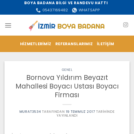
İçeriğe
BOYA BADANA BİLGİ VE RANDEVU HATTI
atla
05437169482
WHATSAPP
HIZMETLERIMIZ
REFERANSLARIMIZ
İLETIŞIM
GENEL
Bornova Yıldırım Beyazıt
Mahallesi Boyacı Ustası Boyacı
Firması
MURAT3534
TARAFINDAN
19 TEMMUZ 2017
TARIHINDE
YAYINLANDI