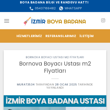
İçeriğe
BOYA BADANA BİLGİ VE RANDEVU HATTI
atla
05437169482
WHATSAPP
HIZMETLERIMIZ
REFERANSLARIMIZ
İLETIŞIM
BORNOVA BOYACI USTASI M2 FIYATLARI
Bornova Boyacı Ustası m2
Fiyatları
MURAT3534
TARAFINDAN
28 OCAK 2025
TARIHINDE
YAYINLANDI