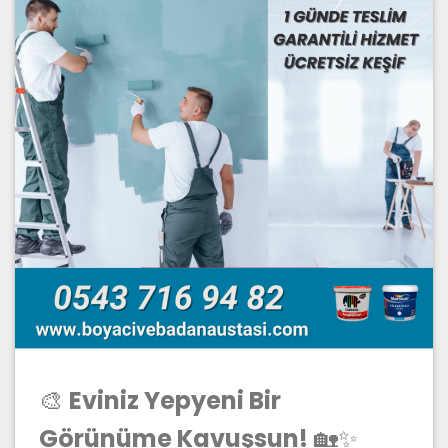
🎨
Eviniz Yepyeni Bir
Görünüme Kavuşsun!
🏡✨