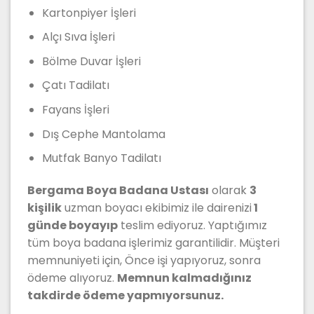
Kartonpiyer İşleri
Alçı Sıva İşleri
Bölme Duvar İşleri
Çatı Tadilatı
Fayans İşleri
Dış Cephe Mantolama
Mutfak Banyo Tadilatı
Bergama Boya Badana Ustası
olarak
3
kişilik
uzman boyacı ekibimiz ile dairenizi
1
günde boyayıp
teslim ediyoruz. Yaptığımız
tüm boya badana işlerimiz garantilidir. Müşteri
memnuniyeti için, Önce işi yapıyoruz, sonra
ödeme alıyoruz.
Memnun kalmadığınız
takdirde ödeme yapmıyorsunuz.