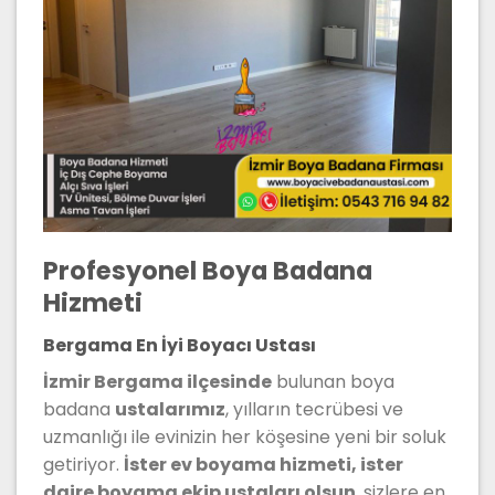
Profesyonel Boya Badana
Hizmeti
Bergama En İyi Boyacı Ustası
İzmir Bergama ilçesinde
bulunan boya
badana
ustalarımız
, yılların tecrübesi ve
uzmanlığı ile evinizin her köşesine yeni bir soluk
getiriyor.
İster ev boyama hizmeti, ister
daire boyama ekip ustaları olsun
, sizlere en