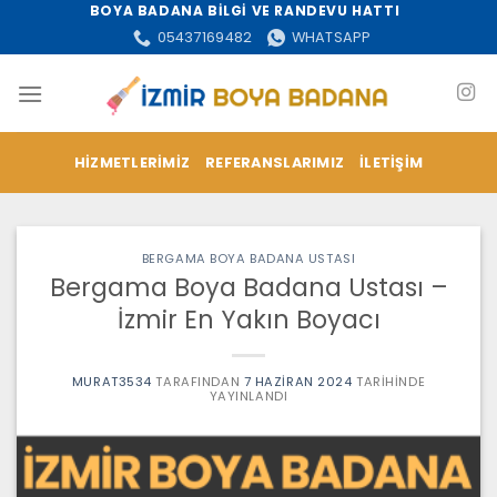
İçeriğe
BOYA BADANA BİLGİ VE RANDEVU HATTI
atla
05437169482
WHATSAPP
HIZMETLERIMIZ
REFERANSLARIMIZ
İLETIŞIM
BERGAMA BOYA BADANA USTASI
Bergama Boya Badana Ustası –
İzmir En Yakın Boyacı
MURAT3534
TARAFINDAN
7 HAZIRAN 2024
TARIHINDE
YAYINLANDI