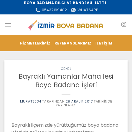
İçeriğe
BOYA BADANA BİLGİ VE RANDEVU HATTI
atla
05437169482
WHATSAPP
HIZMETLERIMIZ
REFERANSLARIMIZ
İLETIŞIM
GENEL
Bayraklı Yamanlar Mahallesi
Boya Badana İşleri
MURAT3534
TARAFINDAN
29 ARALIK 2017
TARIHINDE
YAYINLANDI
Bayraklı ilçemizde yürüttüğümüz boya badana