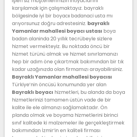
işleri siz müşterilerimizin ihtiyaclarını
karşılamak için çalışmaktayız. bayraklı
bölgesinde iyi bir boyac
ı
badanaci usta mı
arıyorsunuz doğru adrestesiniz.
bayraklı
Yamanlar mahallesi boyacı ustası
boya
badan alaninda 20 yıllık tecrübeyle sizlere
hizmet vermekteyiz. Bu noktada öncü bir
hizmet türünü almak ve hizmet sınırlamanızı
hep bir adım öne çıkartmak bakımından bir tık
kadar uzağınızda olan firmamızı arayabilirsiniz.
Bayraklı Yamanlar mahallesi boyacısı
Türkiye’nin öncüsü konumunda yer alan
Bayraklı
boyacı
hizmetleri, bu alanda da boya
hizmetlerinizi tamamen üstün vade de bir
kalite ile ele almanızı sağlamaktadır. Ön
planda olmak ve boyama hizmetlerini birinci
sınıf kalitede ki malzemeler ile gerçekleştirmek
bakımından İzmir’in en kaliteli firması