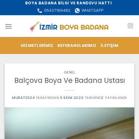
İçeriğe
BOYA BADANA BİLGİ VE RANDEVU HATTI
atla
05437169482
WHATSAPP
HIZMETLERIMIZ
REFERANSLARIMIZ
İLETIŞIM
GENEL
Balçova Boya Ve Badana Ustası
MURAT3534
TARAFINDAN
5 EKIM 2020
TARIHINDE YAYINLANDI